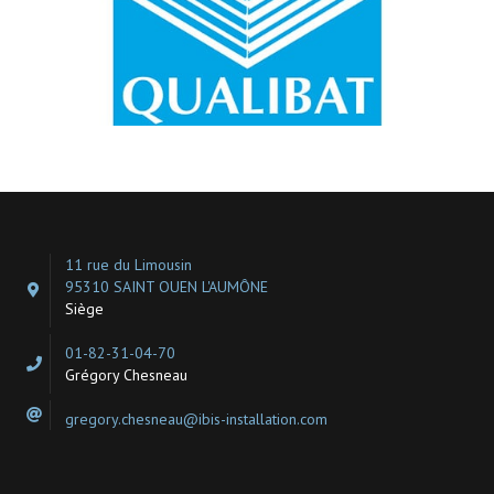
11 rue du Limousin
95310 SAINT OUEN L'AUMÔNE
Siège
01-82-31-04-70
Grégory Chesneau
gregory.chesneau@ibis-installation.com